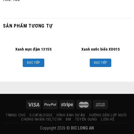
SẢN PHẨM TƯƠNG TỰ
Xanh mực đậm 1315S
Xanh nước biển XD01S
ĐỌC TIẾP
ĐỌC TIẾP
TRANG CHỦ
E-CATALOGUE
HÌNH ẢNH DỰ ÁN
HƯỚNG DẪN LỢP NGÓI
CHỨNG NHẬN ISO,TCVN
BM
TUYỂN DỤNG
LIÊN HỆ
Copyright 2026 ©
DIC LONG AN