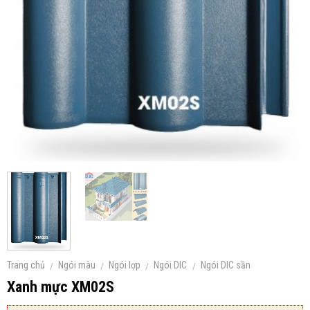
Trang chủ
Ngói màu
Ngói lợp
Ngói DIC
Ngói DIC sần
/
/
/
/
Xanh mực XM02S