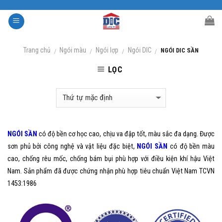
Skip
to
content
Trang chủ
Ngói màu
Ngói lợp
Ngói DIC
NGÓI DIC SẦN
/
/
/
/
LỌC
NGÓI SẦN
có độ bền cơ học cao, chịu va đập tốt, màu sắc đa dạng. Được
sơn phủ bởi công nghệ và vật liệu đặc biệt,
NGÓI SẦN
có độ bền màu
cao, chống rêu mốc, chống bám bụi phù hợp với điều kiện khí hậu Việt
Nam. Sản phẩm đã được chứng nhận phù hợp tiêu chuẩn Việt Nam TCVN
1453:1986