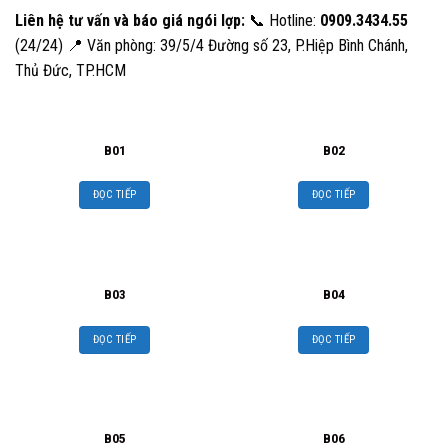
Liên hệ tư vấn và báo giá ngói lợp:
📞 Hotline:
0909.3434.55
(24/24) 📍 Văn phòng: 39/5/4 Đường số 23, P.Hiệp Bình Chánh,
Thủ Đức, TP.HCM
B01
B02
ĐỌC TIẾP
ĐỌC TIẾP
B03
B04
ĐỌC TIẾP
ĐỌC TIẾP
B05
B06