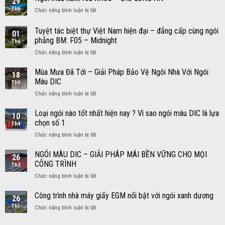
29
Chi
Lợp
Th6
ở
Chức năng bình luận bị tắt
Phí
Ngói
Ngói
Lợp
Khiến
màu
Mái
Tuyệt tác biệt thự Việt Nam hiện đại – đẳng cấp cùng ngói
Mái
01
xanh
Ngói
phẳng BM: F05 – Midnight
Bị
Th6
rêu
Màu
Dột,
ở
Chức năng bình luận bị tắt
XR5S
Trọn
Xô
Tuyệt
–
Gói
Lệch
tác
DIC
Mùa Mưa Đã Tới – Giải Pháp Bảo Vệ Ngôi Nhà Với Ngói
18
biệt
LONG
Màu DIC
Th5
thự
AN
ở
Chức năng bình luận bị tắt
Việt
Mùa
Nam
Mưa
Loại ngói nào tốt nhất hiện nay ? Vì sao ngói màu DIC là lựa
hiện
10
Đã
đại
chọn số 1
Th4
Tới
–
ở
Chức năng bình luận bị tắt
–
đẳng
Loại
Giải
cấp
ngói
NGÓI MÀU DIC – GIẢI PHÁP MÁI BỀN VỮNG CHO MỌI
Pháp
cùng
26
nào
Bảo
CÔNG TRÌNH
ngói
Th3
tốt
Vệ
phẳng
ở
Chức năng bình luận bị tắt
nhất
Ngôi
BM:
NGÓI
hiện
Nhà
F05
MÀU
Công trình nhà máy giấy EGM nổi bật với ngói xanh dương
nay
Với
26
–
DIC
?
Ngói
Midnight
Th1
ở
Chức năng bình luận bị tắt
–
Vì
Màu
Công
GIẢI
sao
DIC
trình