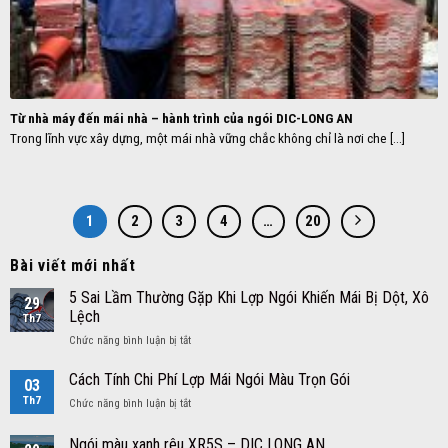
Từ nhà máy đến mái nhà – hành trình của ngói DIC-LONG AN
Trong lĩnh vực xây dựng, một mái nhà vững chắc không chỉ là nơi che [...]
1
2
3
4
…
20
Bài viết mới nhất
5 Sai Lầm Thường Gặp Khi Lợp Ngói Khiến Mái Bị Dột, Xô
29
Lệch
Th7
ở
Chức năng bình luận bị tắt
5
Sai
Cách Tính Chi Phí Lợp Mái Ngói Màu Trọn Gói
03
Lầm
Th7
ở
Chức năng bình luận bị tắt
Thường
Cách
Gặp
Tính
Ngói màu xanh rêu XR5S – DIC LONG AN
Khi