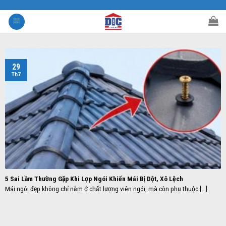
Skip
to
content
29
Th7
5 Sai Lầm Thường Gặp Khi Lợp Ngói Khiến Mái Bị Dột, Xô Lệch
Mái ngói đẹp không chỉ nằm ở chất lượng viên ngói, mà còn phụ thuộc [...]